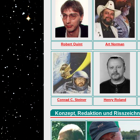
Robert Quint
Art Norman
Conrad C. Steiner
Henry Roland
Konzept, Redaktion und Risszeichn