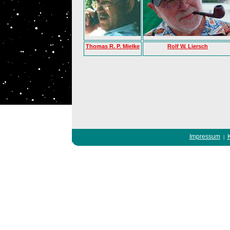
Thomas R. P. Mielke
Rolf W. Liersch
Impressum
|