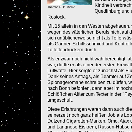
Kindheit verbrach
Thomas R. P. Mielke
Quedlinburg und u
Rostock.
Mit 15 allein in den Westen abgehauen
wegen des väterlichen Berufs nicht auf d
sich unüblicherweise nicht als Tellerwäs
als Gärtner, Schiffsschmied und Kontrol
Toilettendrückern durch.
Als er zwar noch nicht wahlberechtigt, a
war, durfte er als einer der ersten Freiwi
Luftwaffe. Hier sorgte er zunächst als F
Dank seines Antrags, als Beamter auf Ze
Spionageromane schreiben zu dürfen, wu
nach Bonn befohlen, dann aber im höchs
Schlößchen Alfter zum Texter in der "P
umgeschult.
Diese Erfahrungen waren dann auch die 
seinerzeit noch ganz heißen Job als Lob
Dutzend Cigaretten-Marken, Omo, Ajax 
und Langnese Eiskrem, Russen-Hubschra