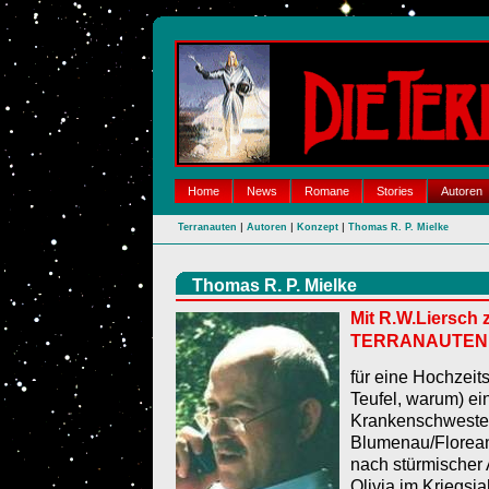
Home
News
Romane
Stories
Autoren
|
|
|
Terranauten
Autoren
Konzept
Thomas R. P. Mielke
Thomas R. P. Mielke
Mit R.W.Liersch
TERRANAUTEN
für eine Hochzeit
Teufel, warum) ei
Krankenschwester
Blumenau/Floreano
nach stürmischer 
Olivia im Kriegsj