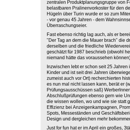
zentralen Produktplanungsgruppe von F
belastbaren Pralinenvorkoster für den d
Hügeln über Turin wurde er so zum Miter
- vor genau 45 Jahren - dem Wahnsinnse
Überraschungseier.
Fast ebenso richtig lag auch, als er berei
"Der Tag an dem die Mauer brach" die 
derselben und die friedliche Wiedervere
geschätzt für 1987 beschrieb (obwohl he
niemand hätte das voraussehen können)
Inzwischen lebt er schon seit 25 Jahren 
Kinder und ist seit drei Jahren überwieg
zumeist auch vor Ort) recherchierten hi
es nun mal nicht lassen kann, berät er (w
Prüfungsausschüssen saß) WerberInne
Abschlußprüfungen ebenso gern wie Unt
die wissen wollen, wo und wie sie stat
Effizienz bei Anzeigenkampagnen, Prom
Spots, Messeständen und Geschäftsberic
Design und dergleichen mehr bekomme
Just for fun hat er im April ein großes,