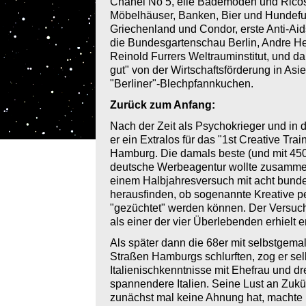
Chanel No 5, elle Bademoden und Ricost
Möbelhäuser, Banken, Bier und Hundefut
Griechenland und Condor, erste Anti-
die Bundesgartenschau Berlin, Andre H
Reinold Furrers Weltrauminstitut, und dann
gut" von der Wirtschaftsförderung in Asi
"Berliner"-Blechpfannkuchen.
Zurück zum Anfang:
Nach der Zeit als Psychokrieger und i
er ein Extralos für das "1st Creative Tra
Hamburg. Die damals beste (und mit 450
deutsche Werbeagentur wollte zusammen
einem Halbjahresversuch mit acht bunde
herausfinden, ob sogenannte Kreative per
"gezüchtet" werden können. Der Versuch
als einer der vier Überlebenden erhielt 
Als später dann die 68er mit selbstgema
Straßen Hamburgs schlurften, zog er se
Italienischkenntnisse mit Ehefrau und dr
spannendere Italien. Seine Lust an Zuk
zunächst mal keine Ahnung hat, machte ih