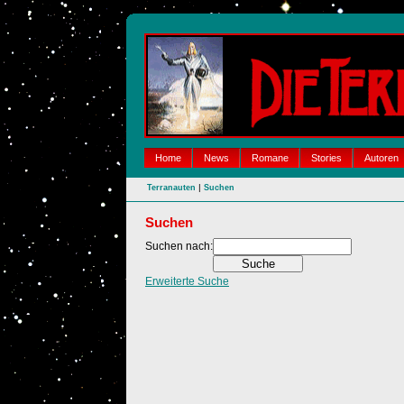
Home
News
Romane
Stories
Autoren
|
Terranauten
Suchen
Suchen
Suchen nach:
Erweiterte Suche