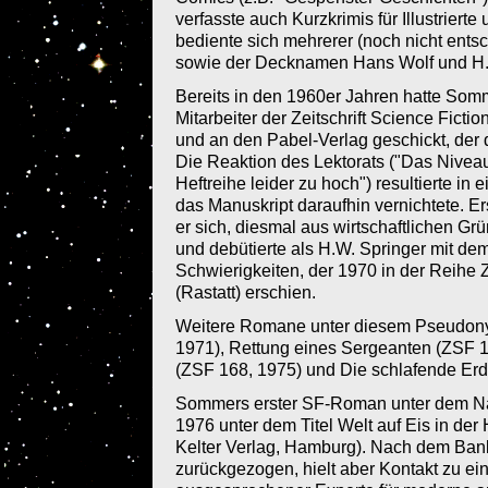
verfasste auch Kurzkrimis für Illustrierte
bediente sich mehrerer (noch nicht ent
sowie der Decknamen Hans Wolf und H.
Bereits in den 1960er Jahren hatte So
Mitarbeiter der Zeitschrift Science Fict
und an den Pabel-Verlag geschickt, der 
Die Reaktion des Lektorats ("Das Niveau
Heftreihe leider zu hoch") resultierte in
das Manuskript daraufhin vernichtete. E
er sich, diesmal aus wirtschaftlichen Grü
und debütierte als H.W. Springer mit de
Schwierigkeiten, der 1970 in der Reihe
(Rastatt) erschien.
Weitere Romane unter diesem Pseudony
1971), Rettung eines Sergeanten (ZSF 11
(ZSF 168, 1975) und Die schlafende Erd
Sommers erster SF-Roman unter dem Na
1976 unter dem Titel Welt auf Eis in der 
Kelter Verlag, Hamburg). Nach dem Ban
zurückgezogen, hielt aber Kontakt zu ei