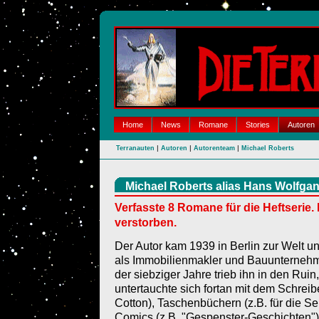
Home
News
Romane
Stories
Autoren
|
|
|
Terranauten
Autoren
Autorenteam
Michael Roberts
Michael Roberts alias Hans Wolfg
Verfasste 8 Romane für die Heftserie. 
verstorben.
Der Autor kam 1939 in Berlin zur Welt un
als Immobilienmakler und Bauunternehme
der siebziger Jahre trieb ihn in den Ruin
untertauchte sich fortan mit dem Schreib
Cotton), Taschenbüchern (z.B. für die S
Comics (z.B. "Gespenster-Geschichten")