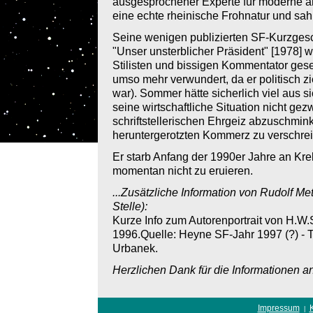
ausgesprochener Experte für moderne am
eine echte rheinische Frohnatur und sah
Seine wenigen publizierten SF-Kurzgesch
"Unser unsterblicher Präsident" [1978] w
Stilisten und bissigen Kommentator gese
umso mehr verwundert, da er politisch zi
war). Sommer hätte sicherlich viel aus 
seine wirtschaftliche Situation nicht ge
schriftstellerischen Ehrgeiz abzuschmin
heruntergerotzten Kommerz zu verschre
Er starb Anfang der 1990er Jahre an Kre
momentan nicht zu eruieren.
...Zusätzliche Information von Rudolf Me
Stelle):
Kurze Info zum Autorenportrait von H.W
1996.Quelle: Heyne SF-Jahr 1997 (?) - T
Urbanek.
Herzlichen Dank für die Informationen 
Impressum
|