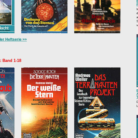
I
d
a
S
v
er Heftserie >>
: Band 1-18
T
L