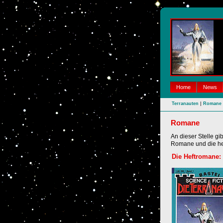
Home
News
|
Terranauten
Romane
Romane
An dieser Stelle gi
Romane und die her
Die Heftromane: