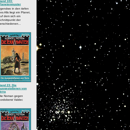
Band 103:
Planetenmuster
rgendwo in den tiefen
es Alls liegt ein Planet,
uf dem sich ein
chnittpunkt der
erschiedenen...
Band 23: Die
Ausgestoßenen von
erra
Die Noman gegen
ordoberst Valdec