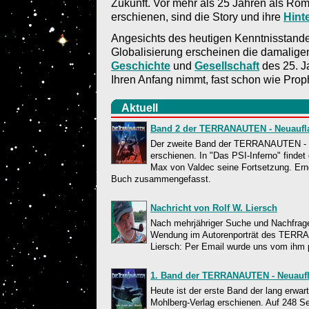
Zukunft. Vor mehr als 25 Jahren als Rom
erschienen, sind die Story und ihre
Hint
Angesichts des heutigen Kenntnisstand
Globalisierung erscheinen die damalige
Geschichte
und
Gesellschaft
des 25. J
Ihren Anfang nimmt, fast schon wie Prop
Aktuell
Band 2 der TERRANAUTEN - Neuauflag
Der zweite Band der TERRANAUTEN - Ne
erschienen. In "Das PSI-Inferno" fin
Max von Valdec seine Fortsetzung. Ern
Buch zusammengefasst.
Nachricht von Rolf W. Liersch
Nach mehrjähriger Suche und Nachfrage
Wendung im Autorenporträt des TERRA
Liersch: Per Email wurde uns vom ihm p
1. Band der TERRANAUTEN - Neuaufl
Heute ist der erste Band der lang er
Mohlberg-Verlag erschienen. Auf 248 Se