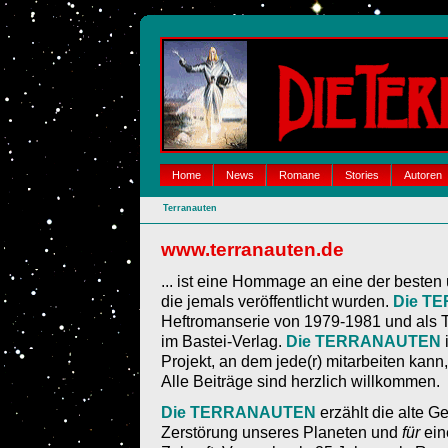
Home
News
Romane
Stories
Autoren
Terranauten
www.terranauten.de
... ist eine Hommage an eine der besten
die jemals veröffentlicht wurden.
Die T
Heftromanserie von 1979-1981 und als
im Bastei-Verlag.
Die TERRANAUTEN
i
Projekt, an dem jede(r) mitarbeiten kann,
Alle Beiträge sind herzlich willkommen.
Die TERRANAUTEN
erzählt die alte 
Zerstörung unseres Planeten und
für
ein