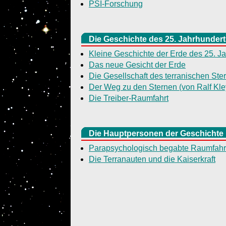
PSI-Forschung
Die Geschichte des 25. Jahrhundert
Kleine Geschichte der Erde des 25. J
Das neue Gesicht der Erde
Die Gesellschaft des terranischen Ste
Der Weg zu den Sternen (von Ralf Kle
Die Treiber-Raumfahrt
Die Hauptpersonen der Geschichte
Parapsychologisch begabte Raumfahre
Die Terranauten und die Kaiserkraft