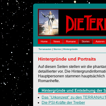
Home
News
Romane
Stories
Autoren
|
|
Terranauten
Stories
Hintergründe
Hintergründe und Portraits
Auf diesen Seiten stellen wir die pha
detaillierter vor. Die Hintergrundinformat
Hauptpersonen stammen hauptsächlich a
Romanhefte.
Hintergründe und Entstehung der S
Das "Urkonzept" zu den TERRANAU
Die PSI-Kräfte der Treiber