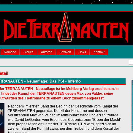
Romane
Stories
Autoren
Lexikon
Links
Kontakt
tail
RRANAUTEN - Neuauflage: Das PSI - Inferno
der TERRANAUTEN - Neuauflage ist im Mohlberg-Verlag erschienen. In
" findet der Kampf der TERRANAUTEN gegen Max von Valdec seine
eut wurden drei Heftromane zu einem Buch zusammengefasst.
Nachdem im ersten Band der Beginn der Geschichte vom Kampf der
TERRANAUTEN gegen das Konzil der Konzerne und dessen
Vorsitzenden Max von Valdec im Mittelpunkt stand und erzählt wurde,
wie David terGorden vom Erben des Biotronics zum "Erben der Macht" -
dem prophezeiten Anführer der TERRANAUTEN wird, spitzt sich im
zweiten Band der Konflikt zwischen den Treibern und dem Konzil der