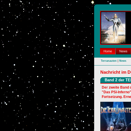
Home
News
|
Terranauten
News
Nachricht im De
Band 2 der TE
Der zweite Band 
"Das PSI-Inferno
Fortsetzung. Ern