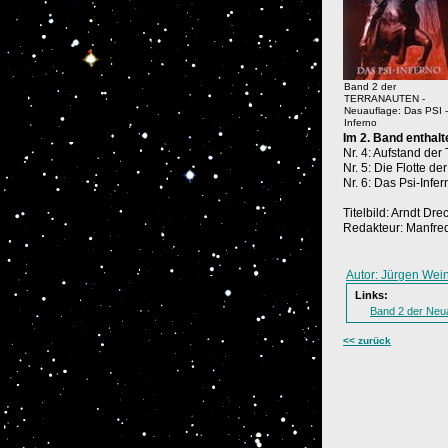
Band 2 der
TERRANAUTEN -
Neuauflage: Das PSI -
Inferno
Im 2. Band enthalt
Nr. 4: Aufstand de
Nr. 5: Die Flotte 
Nr. 6: Das Psi-Inf
Titelbild: Arndt Dre
Redakteur: Manfred
Autor: Jürgen Wein
Links:
Band 2 der Neu
<< zurück