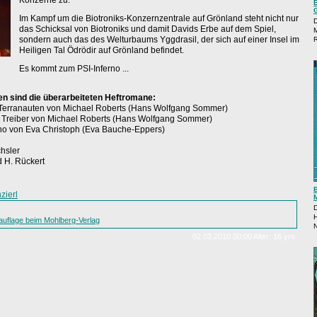
Konzerne zu.
Im Kampf um die Biotroniks-Konzernzentrale auf Grönland steht nicht nur
das Schicksal von Biotroniks und damit Davids Erbe auf dem Spiel,
sondern auch das des Welturbaums Yggdrasil, der sich auf einer Insel im
R
Heiligen Tal Ödrödir auf Grönland befindet.
Es kommt zum PSI-Inferno ...
en sind die überarbeiteten Heftromane:
r Terranauten von Michael Roberts (Hans Wolfgang Sommer)
der Treiber von Michael Roberts (Hans Wolfgang Sommer)
erno von Eva Christoph (Eva Bauche-Eppers)
chsler
 H. Rückert
zierl
auflage beim Mohlberg-Verlag
02.03.2010 00:00 Alter: 16 yrs