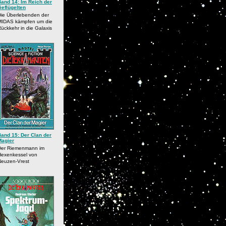
Band 14: Im Reich der
Geflügelten
Die Überlebenden der
MIDAS kämpfen um die
ückkehr in die Galaxis
Band 15: Der Clan der
Magier
Der Riemenmann im
Hexenkessel von
Neuzen-Vrest