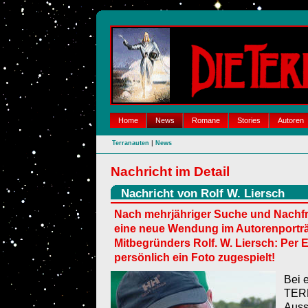
Home
News
Romane
Stories
Autoren
|
Terranauten
News
Nachricht im Detail
Nachricht von Rolf W. Liersch
Nach mehrjähriger Suche und Nachfr
eine neue Wendung im Autorenport
Mitbegründers Rolf. W. Liersch: Per
persönlich ein Foto zugespielt!
Bei 
TER
Auss