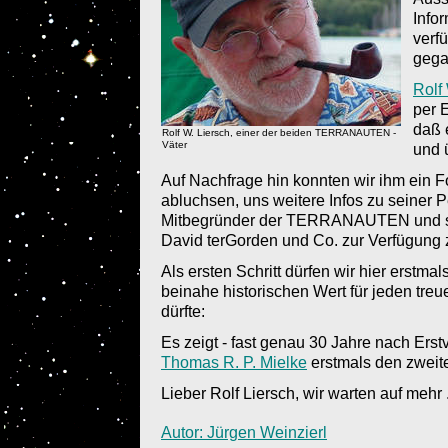
Info
verf
gega
Rolf
per 
daß 
Rolf W. Liersch, einer der beiden TERRANAUTEN -
Väter
und 
Auf Nachfrage hin konnten wir ihm ein 
abluchsen, uns weitere Infos zu seiner P
Mitbegründer der TERRANAUTEN und se
David terGorden und Co. zur Verfügung z
Als ersten Schritt dürfen wir hier erstmal
beinahe historischen Wert für jeden 
dürfte:
Es zeigt - fast genau 30 Jahre nach Erstv
Thomas R. P. Mielke
erstmals den zweiten
Lieber Rolf Liersch, wir warten auf mehr .
Autor: Jürgen Weinzierl