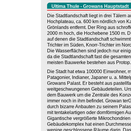
Ultima Thule - Growans Hauptstadt
Die Stadtlandschaft liegt in drei Tälern
Hochplateau, ca. 600 km nördlich von Ka
Grönlands entfernt. Der Ring aus schrof
2000 m hoch, die Hochebene 1500 m. Die 
auf denen die Stadtlandschaft schwimmt
Trichter im Süden, Knorr-Trichter im Nord
Die Wasserflächen sind jedoch nur eini
da die Stadtlandschaft fast die gesamte
meisten Bauwerke bestehen aus Protop.
Die Stadt hat etwa 100000 Einwohner, m
Patagonier, Indianer, Japaner u. a. Mitte
Growans Palast. Er besteht aus pastellf
weitgeschwungenen Gebäudeteilen. Urspr
dem Bauwerk um die Zentrale des Konzer
immer noch in ihm befindet. Growan terG
durch bizarre Anbauten zu seinem Palast
mit tentakelartigen oder dornförmigen A
Gigantische vergrößerte Mikrochondrien
Gebäudekomplex hat einen Durchmesser 
wenige geschlossene Räume darin. Das m