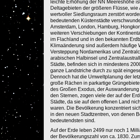
leichte Erhöhung der NN Meereshöhe ist
Deltagebieten der größeren Flüsse, wie 
wertvoller Siedlungsraum zerstört worden
bedeutenden Küstenstädte verschwunden
Amsterdam, London, Hamburg, Hongkon
weiteren Verschiebungen der Kontinenta
im Flachland und in den bekannten Erdb
Klimaänderung sind außerdem häufige W
Versteppung Nordamerikas und Zentralch
arabischen Halbinsel und Zentralaustral
Städte, befinden sich in mindestens 2
ganze Landstriche durch zu spät einges
Dennoch hat die Umweltplanung der letz
große Rächen in parkartige Grüngebie
des Großen Exodus, der Auswanderung 
den Sternen, zogen viele der auf der Er
Städte, da sie auf dem offenen Land nic
waren. Die Bevölkerung konzentriert sic
in den neuen Stadtzentren, von denen Ber
bedeutendsten sind.
Auf der Erde leben 2499 nur noch 1 Mill
der Bevölkerungszahl von ca. 1830. Zum