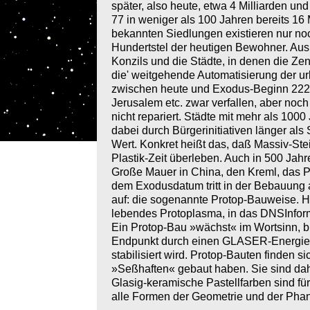
später, also heute, etwa 4 Milliarden un
77 in weniger als 100 Jahren bereits 16 
bekannten Siedlungen existieren nur noc
Hundertstel der heutigen Bewohner. Aus
Konzils und die Städte, in denen die Zen
die' weitgehende Automatisierung der u
zwischen heute und Exodus-Beginn 2225 
Jerusalem etc. zwar verfallen, aber noch
nicht repariert. Städte mit mehr als 1000
dabei durch Bürgerinitiativen länger als
Wert. Konkret heißt das, daß Massiv-Ste
Plastik-Zeit überleben. Auch in 500 Jahre
Große Mauer in China, den Kreml, das P
dem Exodusdatum tritt in der Bebauung a
auf: die sogenannte Protop-Bauweise. H
lebendes Protoplasma, in das DNSInfor
Ein Protop-Bau »wächst« im Wortsinn, b
Endpunkt durch einen GLASER-Energies
stabilisiert wird. Protop-Bauten finden s
»Seßhaften« gebaut haben. Sie sind da
Glasig-keramische Pastellfarben sind fü
alle Formen der Geometrie und der Phan