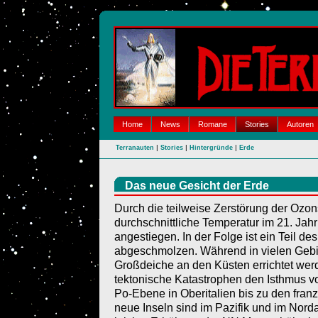
Home
News
Romane
Stories
Autoren
|
|
|
Terranauten
Stories
Hintergründe
Erde
Das neue Gesicht der Erde
Durch die teilweise Zerstörung der Ozonsc
durchschnittliche Temperatur im 21. Jah
angestiegen. In der Folge ist ein Teil d
abgeschmolzen. Während in vielen Gebie
Großdeiche an den Küsten errichtet wer
tektonische Katastrophen den Isthmus 
Po-Ebene in Oberitalien bis zu den franz
neue Inseln sind im Pazifik und im Norda