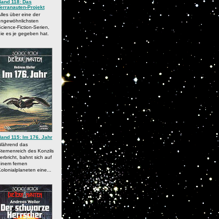
Band 118: Das
Terranauten-Projekt
lles über eine der
ungewöhnlichsten
cience-Fiction-Serien,
ie es je gegeben hat.
Band 115: Im 176. Jahr
Während das
ternenreich des Konzils
erbricht, bahnt sich auf
einem fernen
olonialplaneten eine...