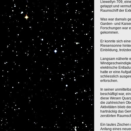
Llewellyn 709, ein
getappt und vermut
Raumschiff der Extr
Was war damals gesc
Garden- und Kaiser-
Forschungen war er
gekommen.
Er konnte sich eine
Riesensonne hinter
Einbildung, trotzd
Langsam näherte er
Windgeschwindigkei
elektrische Entlad
hatte er eine Aufg
schliesslich ausgew
erforschen.
In seiner unmittel
beschäftigt war, e
diese Wesen Quarzs
die zahlreichen Ob
Aktivitäten blieb d
hartnäckig das Ger
zerstörten Raumsch
Ein lautes Zischen
Anfang eines neuen