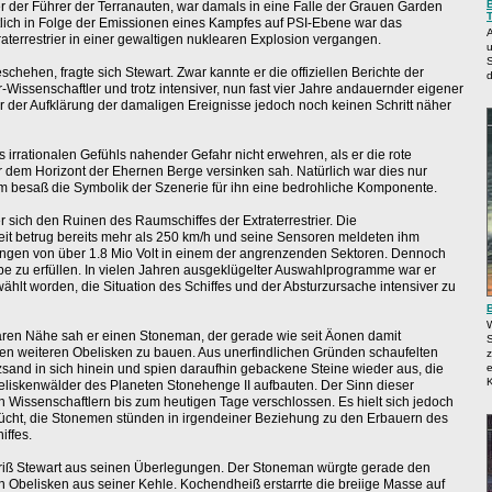
er der Führer der Terranauten, war damals in eine Falle der Grauen Garden
lich in Folge der Emissionen eines Kampfes auf PSI-Ebene war das
A
aterrestrier in einer gewaltigen nuklearen Explosion vergangen.
S
hehen, fragte sich Stewart. Zwar kannte er die offiziellen Berichte der
d
Wissenschaftler und trotz intensiver, nun fast vier Jahre andauernder eigener
 der Aufklärung der damaligen Ereignisse jedoch noch keinen Schritt näher
s irrationalen Gefühls nahender Gefahr nicht erwehren, als er die rote
 dem Horizont der Ehernen Berge versinken sah. Natürlich war dies nur
em besaß die Symbolik der Szenerie für ihn eine bedrohliche Komponente.
 sich den Ruinen des Raumschiffes der Extraterrestrier. Die
t betrug bereits mehr als 250 km/h und seine Sensoren meldeten ihm
ungen von über 1.8 Mio Volt in einem der angrenzenden Sektoren. Dennoch
abe zu erfüllen. In vielen Jahren ausgeklügelter Auswahlprogramme war er
ählt worden, die Situation des Schiffes und der Absturzursache intensiver zu
baren Nähe sah er einen Stoneman, der gerade wie seit Äonen damit
S
inen weiteren Obelisken zu bauen. Aus unerfindlichen Gründen schaufelten
z
and in sich hinein und spien daraufhin gebackene Steine wieder aus, die
K
eliskenwälder des Planeten Stonehenge II aufbauten. Der Sinn dieser
en Wissenschaftlern bis zum heutigen Tage verschlossen. Es hielt sich jedoch
ücht, die Stonemen stünden in irgendeiner Beziehung zu den Erbauern des
iffes.
 riß Stewart aus seinen Überlegungen. Der Stoneman würgte gerade den
 Obelisken aus seiner Kehle. Kochendheiß erstarrte die breiige Masse auf