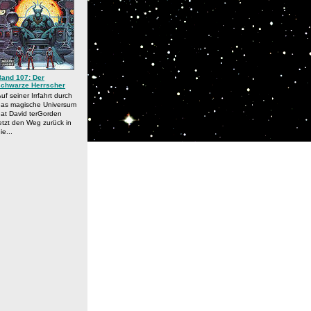
Band 107: Der
schwarze Herrscher
uf seiner Irrfahrt durch
das magische Universum
at David terGorden
etzt den Weg zurück in
ie...