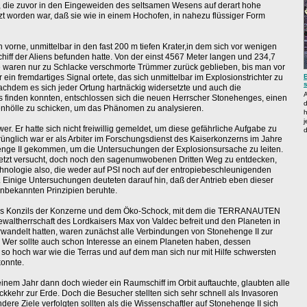
die zuvor in den Eingeweiden des seltsamen Wesens auf derart hohe
zt worden war, daß sie wie in einem Hochofen, in nahezu flüssiger Form
h vorne, unmittelbar in den fast 200 m tiefen Krater,in dem sich vor wenigen
hiff der Aliens befunden hatte. Von der einst 4567 Meter langen und 234,7
e waren nur zu Schlacke verschmorte Trümmer zurück geblieben, bis man vor
ein fremdartiges Signal ortete, das sich unmittelbar im Explosionstrichter zu
achdem es sich jeder Ortung hartnäckig widersetzte und auch die
A
 finden konnten, entschlossen sich die neuen Herrscher Stonehenges, einen
lenhölle zu schicken, um das Phänomen zu analysieren.
h
j
er. Er hatte sich nicht freiwillig gemeldet, um diese gefährliche Aufgabe zu
d
nglich war er als Arbiter im Forschungsdienst des Kaiserkonzerns im Jahre
nge II gekommen, um die Untersuchungen der Explosionsursache zu leiten.
uletzt versucht, doch noch den sagenumwobenen Dritten Weg zu entdecken,
hnologie also, die weder auf PSI noch auf der entropiebeschleunigenden
e. Einige Untersuchungen deuteten darauf hin, daß der Antrieb eben dieser
unbekannten Prinzipien beruhte.
s Konzils der Konzerne und dem Öko-Schock, mit dem die TERRANAUTEN
ewaltherrschaft des Lordkaisers Max von Valdec befreit und den Planeten in
rwandelt hatten, waren zunächst alle Verbindungen von Stonehenge II zur
Wer sollte auch schon Interesse an einem Planeten haben, dessen
 so hoch war wie die Terras und auf dem man sich nur mit Hilfe schwersten
onnte.
einem Jahr dann doch wieder ein Raumschiff im Orbit auftauchte, glaubten alle
kkehr zur Erde. Doch die Besucher stellten sich sehr schnell als Invasoren
dere Ziele verfolgten sollten als die Wissenschaftler auf Stonehenge II sich