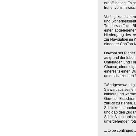
erhofft hatten. Es
früher vom inzwisc
Verfolgt zunächst
und Sicherheitsleut
Treiberschiff, der
einen abgelegenen 
Niedergang des er
zur Navigation im 
einer der ConTon-M
Obwohl der Planet n
aufgrund der leben
Unterlagen und For
Chance, einen eige
einerseits einen D
unterschätzenden 
"Windgeschwindigke
Stewart aus seinen
kühlere und warme
Gewitter. Es schien 
zurück zu ziehen. 
Schildkröte ähneln
und gab den Zugang
Schließmechanismus
untergehenden rote
... to be continued ..