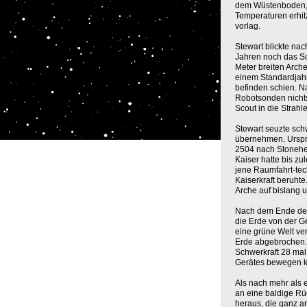
dem Wüstenboden, 
Temperaturen erhit
vorlag.
Stewart blickte nac
Jahren noch das Sc
Meter breiten Arch
einem Standardjahr 
befinden schien. N
Robotsonden nichts
Scout in die Strah
Stewart seuzte schw
übernehmen. Ursprü
2504 nach Stonehe
Kaiser hatte bis z
jene Raumfahrt-tec
Kaiserkraft beruht
Arche auf bislang 
Nach dem Ende de
die Erde von der G
eine grüne Welt ve
Erde abgebrochen. 
Schwerkraft 28 mal
Gerätes bewegen k
Als nach mehr als 
an eine baldige Rüc
heraus, die ganz an