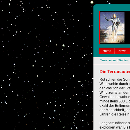
Home
News
|
|
Terranauten
Stories
Die Terranaute
Rot schien die Son
Wind wehte durch d
der Position der St
Wind zerrte an den 
Gewalten bewahrten
mindestens 500 Lic
exakt der Entfernu
der Menschheit, jen
Jahren die Reise n
Langsam näherte si
explodiert war. Bis