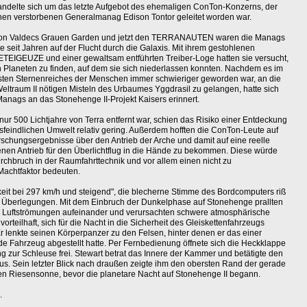
 handelte sich um das letzte Aufgebot des ehemaligen ConTon-Konzerns, der
hen verstorbenen Generalmanag Edison Tontor geleitet worden war.
 von Valdecs Grauen Garden und jetzt den TERRANAUTEN waren die Manags
e seit Jahren auf der Flucht durch die Galaxis. Mit ihrem gestohlenen
 BETEIGEUZE und einer gewaltsam entführten Treiber-Loge hatten sie versucht,
Planeten zu finden, auf dem sie sich niederlassen konnten. Nachdem es im
sten Sternenreiches der Menschen immer schwieriger geworden war, an die
Weltraum II nötigen Misteln des Urbaumes Yggdrasil zu gelangen, hatte sich
anags an das Stonehenge II-Projekt Kaisers erinnert.
ur 500 Lichtjahre von Terra entfernt war, schien das Risiko einer Entdeckung
sfeindlichen Umwelt relativ gering. Außerdem hofften die ConTon-Leute auf
schungsergebnisse über den Antrieb der Arche und damit auf eine reelle
nen Antrieb für den Überlichtflug in die Hände zu bekommen. Diese würde
urchbruch in der Raumfahrttechnik und vor allem einen nicht zu
Machtfaktor bedeuten.
it bei 297 km/h und steigend", die blecherne Stimme des Bordcomputers riß
 Überlegungen. Mit dem Einbruch der Dunkelphase auf Stonehenge prallten
 Luftströmungen aufeinander und verursachten schwere atmosphärische
vorteilhaft, sich für die Nacht in die Sicherheit des Gleiskettenfahrzeugs
Er lenkte seinen Körperpanzer zu den Felsen, hinter denen er das einer
de Fahrzeug abgestellt hatte. Per Fernbedienung öffnete sich die Heckklappe
 zur Schleuse frei. Stewart betrat das Innere der Kammer und betätigte den
. Sein letzter Blick nach draußen zeigte ihm den obersten Rand der gerade
n Riesensonne, bevor die planetare Nacht auf Stonehenge II begann.
.