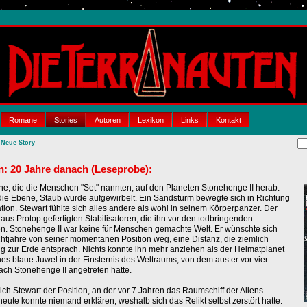
Romane
Stories
Autoren
Lexikon
Links
Kontakt
Neue Story
n: 20 Jahre danach (Leseprobe):
ne, die die Menschen "Set" nannten, auf den Planeten Stonehenge II herab.
ie Ebene, Staub wurde aufgewirbelt. Ein Sandsturm bewegte sich in Richtung
ation. Stewart fühlte sich alles andere als wohl in seinem Körperpanzer. Der
aus Protop gefertigten Stabilisatoren, die ihn vor den todbringenden
. Stonehenge II war keine für Menschen gemachte Welt. Er wünschte sich
htjahre von seiner momentanen Position weg, eine Distanz, die ziemlich
ng zur Erde entsprach. Nichts konnte ihn mehr anziehen als der Heimatplanet
es blaue Juwel in der Finsternis des Weltraums, von dem aus er vor vier
ach Stonehenge II angetreten hatte.
ch Stewart der Position, an der vor 7 Jahren das Raumschiff der Aliens
 heute konnte niemand erklären, weshalb sich das Relikt selbst zerstört hatte.