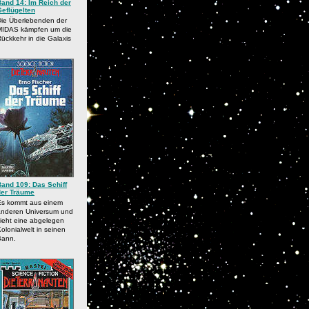
Band 14: Im Reich der
Geflügelten
Die Überlebenden der
MIDAS kämpfen um die
ückkehr in die Galaxis
Band 109: Das Schiff
der Träume
Es kommt aus einem
anderen Universum und
ieht eine abgelegen
olonialwelt in seinen
Bann.