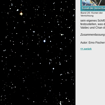
Band 20: Komet der
Vernichtung
sein eigenes Schif
festzustellen, was 
Valdec und Chan de 
Zusammenfassung: 
Autor: Erno Fischer
<< zurück