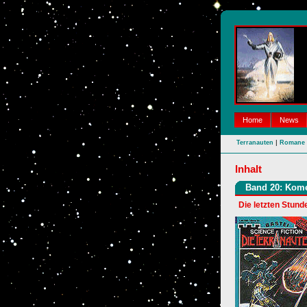
Home
News
|
Terranauten
Romane
Inhalt
Band 20: Kome
Die letzten Stund