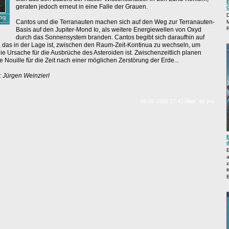
geraten jedoch erneut in eine Falle der Grauen.
Cantos und die Terranauten machen sich auf den Weg zur Terranauten-
R
Basis auf den Jupiter-Mond Io, als weitere Energiewellen von Oxyd
durch das Sonnensystem branden. Cantos begibt sich daraufhin auf
f, das in der Lage ist, zwischen den Raum-Zeit-Kontinua zu wechseln, um
die Ursache für die Ausbrüche des Asteroiden ist. Zwischenzeitlich planen
Nouille für die Zeit nach einer möglichen Zerstörung der Erde...
Jürgen Weinzierl
09.06.1980 17:42 Alter: 46 yrs
z
K