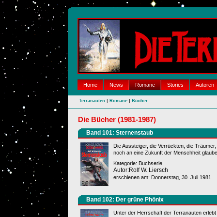
Home
News
Romane
Stories
Autoren
|
|
Terranauten
Romane
Bücher
Die Bücher (1981-1987)
Band 101: Sternenstaub
Die Aussteiger, die Verrückten, die Träumer, 
noch an eine Zukunft der Menschheit glaube
Kategorie: Buchserie
Autor:Rolf W. Liersch
erschienen am: Donnerstag, 30. Juli 1981
Band 102: Der grüne Phönix
Unter der Herrschaft der Terranauten erlebt 