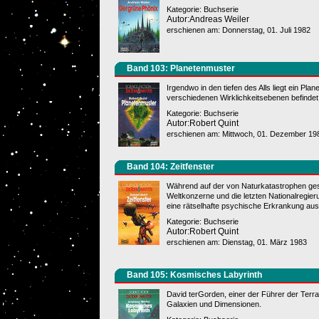
Kategorie: Buchserie
Autor:Andreas Weiler
erschienen am: Donnerstag, 01. Juli 1982
Band 103: Planetenmuster
Irgendwo in den tiefen des Alls liegt ein Plan
verschiedenen Wirklichkeitsebenen befindet
Kategorie: Buchserie
Autor:Robert Quint
erschienen am: Mittwoch, 01. Dezember 19
Band 104: Zeitfenster
Während auf der von Naturkatastrophen ges
Weltkonzerne und die letzten Nationalregieru
eine rätselhafte psychische Erkrankung aus,
Kategorie: Buchserie
Autor:Robert Quint
erschienen am: Dienstag, 01. März 1983
Band 105: Kosmisches Labyrinth
David terGorden, einer der Führer der Terra
Galaxien und Dimensionen.