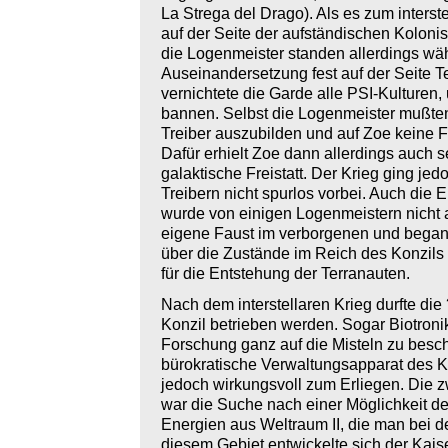
La Strega del Drago). Als es zum inters
auf der Seite der aufständischen Koloni
die Logenmeister standen allerdings w
Auseinandersetzung fest auf der Seite T
vernichtete die Garde alle PSI-Kulturen,
bannen. Selbst die Logenmeister mußten 
Treiber auszubilden und auf Zoe keine 
Dafür erhielt Zoe dann allerdings auch 
galaktische Freistatt. Der Krieg ging je
Treibern nicht spurlos vorbei. Auch die 
wurde von einigen Logenmeistern nicht a
eigene Faust im verborgenen und begann
über die Zustände im Reich des Konzils 
für die Entstehung der Terranauten.
Nach dem interstellaren Krieg durfte di
Konzil betrieben werden. Sogar Biotronik
Forschung ganz auf die Misteln zu besc
bürokratische Verwaltungsapparat des K
jedoch wirkungsvoll zum Erliegen. Die 
war die Suche nach einer Möglichkeit d
Energien aus Weltraum II, die man bei de
diesem Gebiet entwickelte sich der Kais