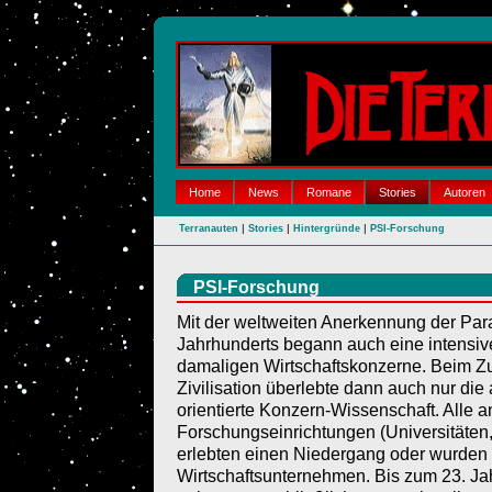
Home
News
Romane
Stories
Autoren
|
|
|
Terranauten
Stories
Hintergründe
PSI-Forschung
PSI-Forschung
Mit der weltweiten Anerkennung der Par
Jahrhunderts begann auch eine intensiv
damaligen Wirtschaftskonzerne. Beim Z
Zivilisation überlebte dann auch nur d
orientierte Konzern-Wissenschaft. Alle a
Forschungseinrichtungen (Universitäten,
erlebten einen Niedergang oder wurden 
Wirtschaftsunternehmen. Bis zum 23. J