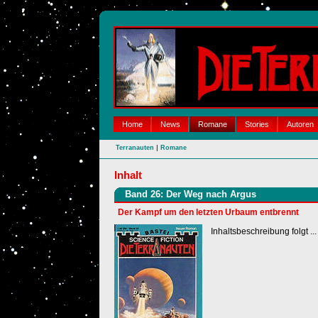
Home
News
Romane
Stories
Autoren
|
Terranauten
Romane
Inhalt
Band 26: Der Weg nach Argus
Der Kampf um den letzten Urbaum entbrennt
Inhaltsbeschreibung folgt ...