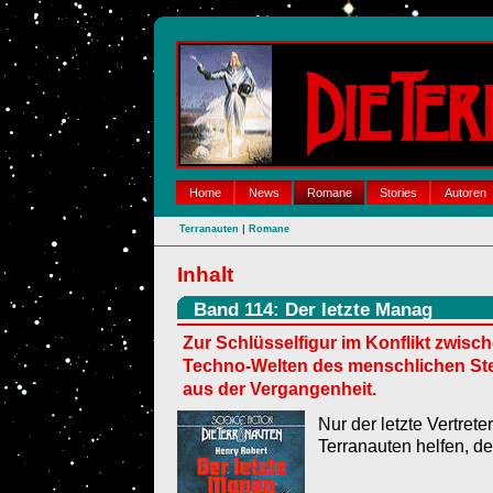
Home
News
Romane
Stories
Autoren
|
Terranauten
Romane
Inhalt
Band 114: Der letzte Manag
Zur Schlüsselfigur im Konflikt zwis
Techno-Welten des menschlichen Ste
aus der Vergangenheit.
Nur der letzte Vertre
Terranauten helfen, de