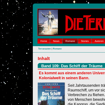
Home
News
Romane
Stories
Autoren
|
Terranauten
Romane
Inhalt
Band 109: Das Schiff der Träume
Es kommt aus einem anderen Univer
Kolonialwelt in seinen Bann.
Seit Jahrtausenden tr
Raumschiff, um vor si
Verbrechen zu fliehen.
von Menschen bewohnte
die Kangras, die Siedl