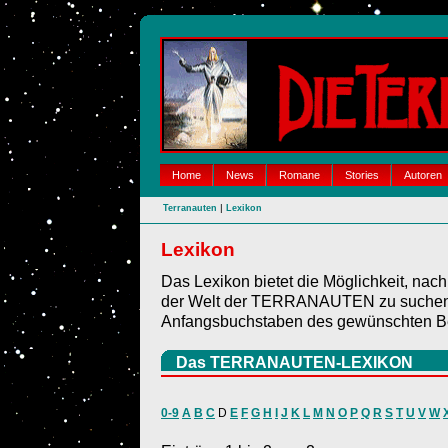
Home
News
Romane
Stories
Autoren
|
Terranauten
Lexikon
Lexikon
Das Lexikon bietet die Möglichkeit, nac
der Welt der TERRANAUTEN zu suchen. 
Anfangsbuchstaben des gewünschten Be
Das TERRANAUTEN-LEXIKON
0-9
A
B
C
D
E
F
G
H
I
J
K
L
M
N
O
P
Q
R
S
T
U
V
W