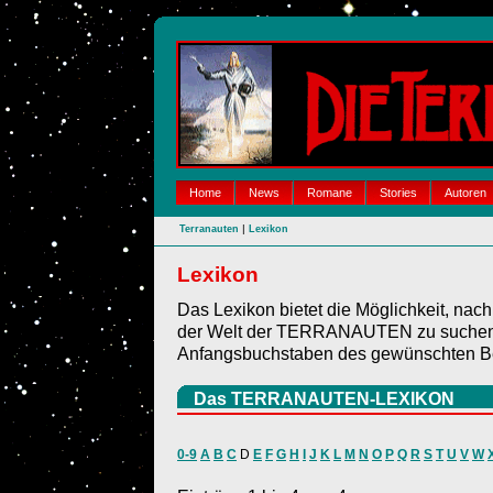
Home
News
Romane
Stories
Autoren
|
Terranauten
Lexikon
Lexikon
Das Lexikon bietet die Möglichkeit, nac
der Welt der TERRANAUTEN zu suchen. 
Anfangsbuchstaben des gewünschten Be
Das TERRANAUTEN-LEXIKON
0-9
A
B
C
D
E
F
G
H
I
J
K
L
M
N
O
P
Q
R
S
T
U
V
W