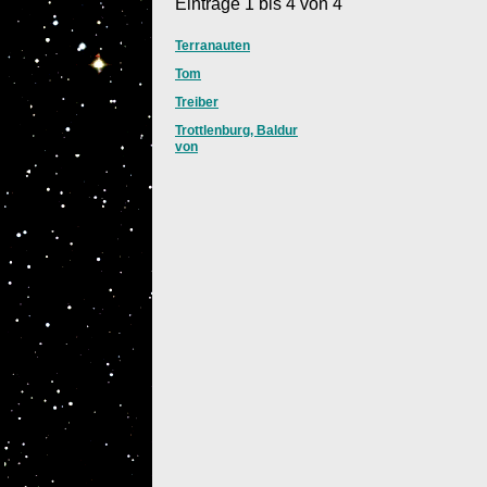
Einträge 1 bis 4 von 4
Terranauten
Tom
Treiber
Trottlenburg, Baldur
von