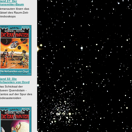
Band 27: Der
Transmitter-Baum
erranauten lösen das
ätsel des Raum-Zeit-
Stroboskops
Band 32: Die
Verbannten von Oxyd
as Schicksal der
Queen Quendolain -
antos auf der Spur des
Todesasteroiden