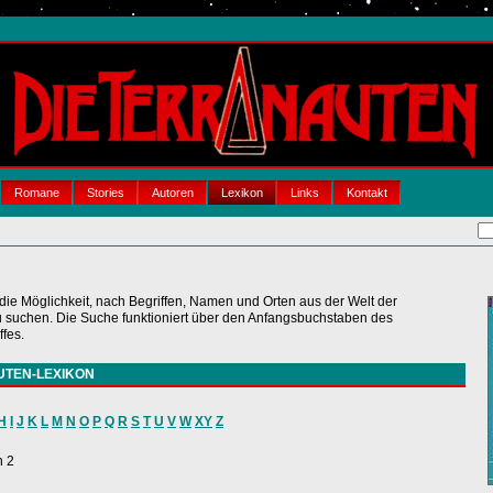
Romane
Stories
Autoren
Lexikon
Links
Kontakt
 die Möglichkeit, nach Begriffen, Namen und Orten aus der Welt der
chen. Die Suche funktioniert über den Anfangsbuchstaben des
fes.
UTEN-LEXIKON
H
I
J
K
L
M
N
O
P
Q
R
S
T
U
V
W
XY
Z
n 2