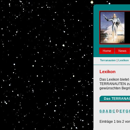
Home
News
|
Terranauten
Lexikon
Lexikon
Das Lexikon bietet
TERRANAUTEN zu su
gewünschten Begrif
Das TERRANA
0-9
A
B
C
D
E
F
G
Einträge 1 bis 2 vo