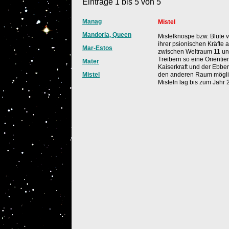
Einträge 1 bis 5 von 5
Manag
Mistel
Mandorla, Queen
Mistelknospe bzw. Blüte 
ihrer psionischen Kräfte a
Mar-Estos
zwischen Weltraum 11 u
Treibern so eine Orientie
Mater
Kaiserkraft und der Ebbe
Mistel
den anderen Raum möglic
Misteln lag bis zum Jahr