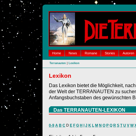
Home
News
Romane
Stories
Autoren
|
Terranauten
Lexikon
Lexikon
Das Lexikon bietet die Möglichkeit, nac
der Welt der TERRANAUTEN zu suchen. 
Anfangsbuchstaben des gewünschten Be
Das TERRANAUTEN-LEXIKON
0-9
A
B
C
D
E
F
G
H
I
J
K
L
M
N
O
P
Q
R
S
T
U
V
W