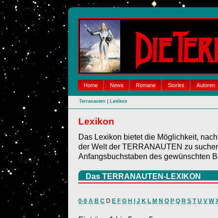
Home
News
Romane
Stories
Autoren
|
Terranauten
Lexikon
Lexikon
Das Lexikon bietet die Möglichkeit, nac
der Welt der TERRANAUTEN zu suchen. 
Anfangsbuchstaben des gewünschten Be
Das TERRANAUTEN-LEXIKON
0-9
A
B
C
D
E
F
G
H
I
J
K
L
M
N
O
P
Q
R
S
T
U
V
W