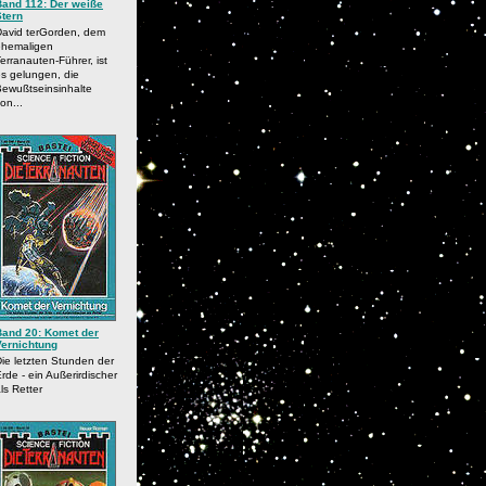
Band 112: Der weiße
Stern
David terGorden, dem
ehemaligen
erranauten-Führer, ist
s gelungen, die
ewußtseinsinhalte
on...
Band 20: Komet der
Vernichtung
ie letzten Stunden der
rde - ein Außerirdischer
ls Retter