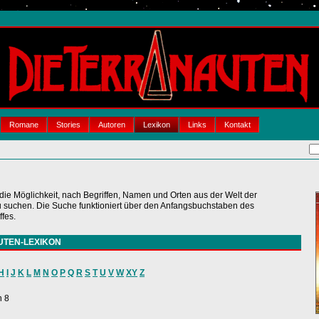
Romane
Stories
Autoren
Lexikon
Links
Kontakt
 die Möglichkeit, nach Begriffen, Namen und Orten aus der Welt der
chen. Die Suche funktioniert über den Anfangsbuchstaben des
fes.
UTEN-LEXIKON
H
I
J
K
L
M
N
O
P
Q
R
S
T
U
V
W
XY
Z
n 8