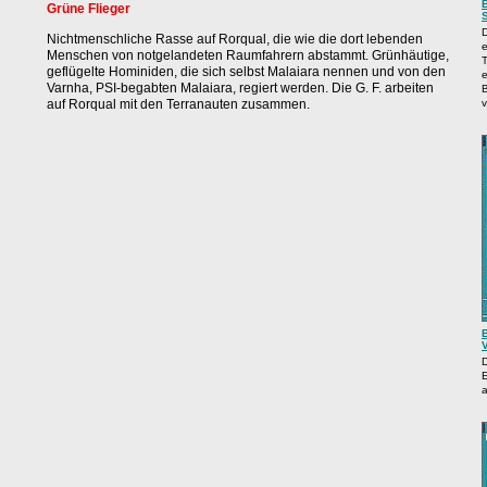
Grüne Flieger
Nichtmenschliche Rasse auf Rorqual, die wie die dort lebenden
Menschen von notgelandeten Raumfahrern abstammt. Grünhäutige,
T
geflügelte Hominiden, die sich selbst Malaiara nennen und von den
e
Varnha, PSI-begabten Malaiara, regiert werden. Die G. F. arbeiten
B
auf Rorqual mit den Terranauten zusammen.
v
D
E
a