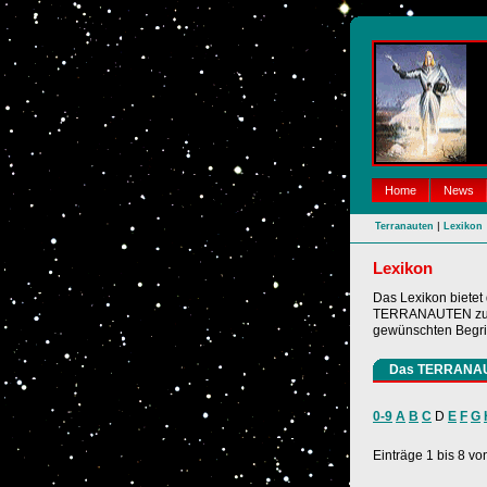
Home
News
|
Terranauten
Lexikon
Lexikon
Das Lexikon bietet
TERRANAUTEN zu su
gewünschten Begrif
Das TERRANA
0-9
A
B
C
D
E
F
G
Einträge 1 bis 8 vo