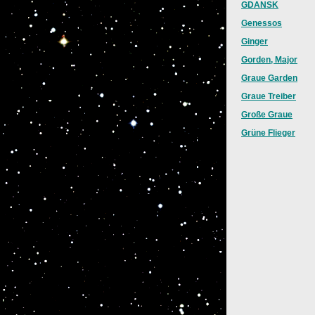
GDANSK
Genessos
Ginger
Gorden, Major
Graue Garden
Graue Treiber
Große Graue
Grüne Flieger