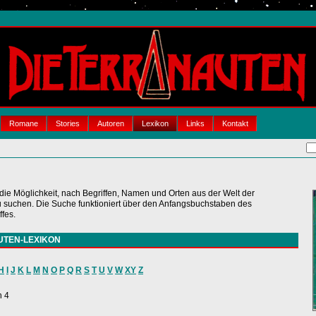
Romane
Stories
Autoren
Lexikon
Links
Kontakt
 die Möglichkeit, nach Begriffen, Namen und Orten aus der Welt der
chen. Die Suche funktioniert über den Anfangsbuchstaben des
fes.
UTEN-LEXIKON
H
I
J
K
L
M
N
O
P
Q
R
S
T
U
V
W
XY
Z
n 4