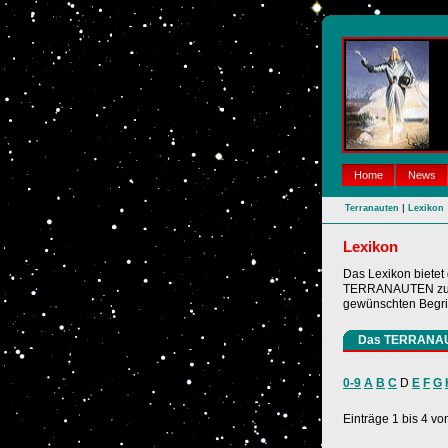
Home
News
|
Terranauten
Lexikon
Lexikon
Das Lexikon bietet
TERRANAUTEN zu su
gewünschten Begrif
Das TERRANA
0-9
A
B
C
D
E
F
G
Einträge 1 bis 4 vo