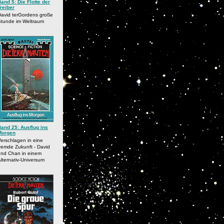
and 5: Die Flotte der
reiber
David terGordens große
Stunde im Weltraum
Band 25: Ausflug ins
Morgen
erschlagen in eine
remde Zukunft - David
und Chan in einem
lternativ-Universum