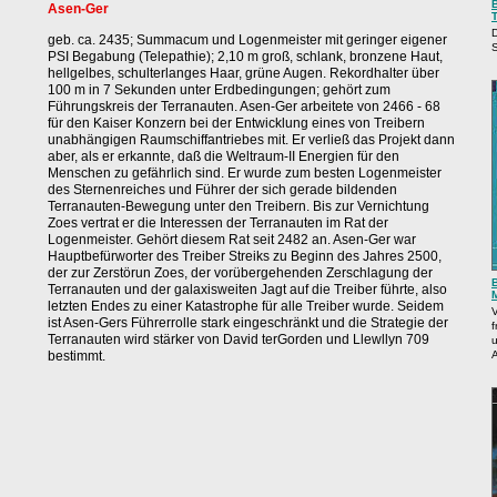
B
Asen-Ger
T
geb. ca. 2435; Summacum und Logenmeister mit geringer eigener
PSI Begabung (Telepathie); 2,10 m groß, schlank, bronzene Haut,
hellgelbes, schulterlanges Haar, grüne Augen. Rekordhalter über
100 m in 7 Sekunden unter Erdbedingungen; gehört zum
Führungskreis der Terranauten. Asen-Ger arbeitete von 2466 - 68
für den Kaiser Konzern bei der Entwicklung eines von Treibern
unabhängigen Raumschiffantriebes mit. Er verließ das Projekt dann
aber, als er erkannte, daß die Weltraum-II Energien für den
Menschen zu gefährlich sind. Er wurde zum besten Logenmeister
des Sternenreiches und Führer der sich gerade bildenden
Terranauten-Bewegung unter den Treibern. Bis zur Vernichtung
Zoes vertrat er die Interessen der Terranauten im Rat der
Logenmeister. Gehört diesem Rat seit 2482 an. Asen-Ger war
Hauptbefürworter des Treiber Streiks zu Beginn des Jahres 2500,
der zur Zerstörun Zoes, der vorübergehenden Zerschlagung der
Terranauten und der galaxisweiten Jagt auf die Treiber führte, also
letzten Endes zu einer Katastrophe für alle Treiber wurde. Seidem
V
ist Asen-Gers Führerrolle stark eingeschränkt und die Strategie der
f
Terranauten wird stärker von David terGorden und Llewllyn 709
bestimmt.
A