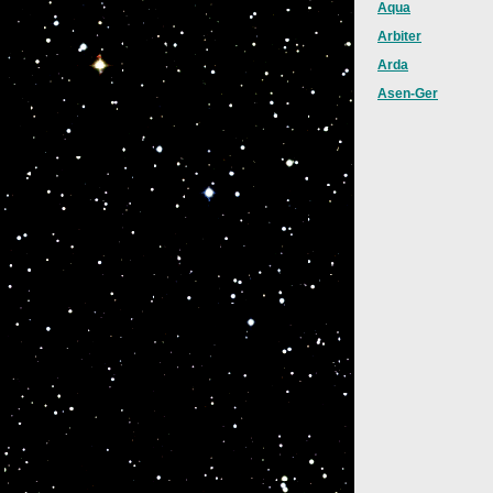
Aqua
Arbiter
Arda
Asen-Ger