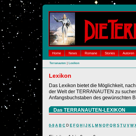
Home
News
Romane
Stories
Autoren
|
Terranauten
Lexikon
Lexikon
Das Lexikon bietet die Möglichkeit, nac
der Welt der TERRANAUTEN zu suchen. 
Anfangsbuchstaben des gewünschten Be
Das TERRANAUTEN-LEXIKON
0-9
A
B
C
D
E
F
G
H
I
J
K
L
M
N
O
P
Q
R
S
T
U
V
W