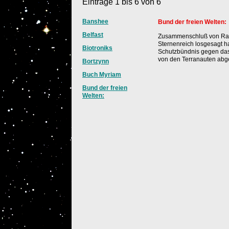
Einträge 1 bis 6 von 6
Banshee
Bund der freien Welten:
Belfast
Zusammenschluß von Rand
Sternenreich losgesagt 
Biotroniks
Schutzbündnis gegen das 
von den Terranauten abge
Bortzynn
Buch Myriam
Bund der freien
Welten: